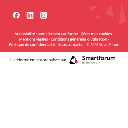
Lien vers notre page Facebook
Lien vers notre page Linked
Lien vers notre page In
Accessibilité : partiellement conforme
Gérer mes cookies
-
-
Mentions légales
Conditions générales d'utilisation
-
-
Politique de confidentialité
Nous contacter
-
- © 2026
SmartForum
Plateforme emploi propulsée par