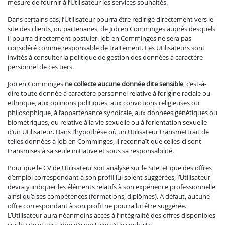
mesure de fournir à l’Utilisateur les services souhaités.
Dans certains cas, l’Utilisateur pourra être redirigé directement vers le
site des clients, ou partenaires, de Job en Comminges auprès desquels
il pourra directement postuler. Job en Comminges ne sera pas
considéré comme responsable de traitement. Les Utilisateurs sont
invités à consulter la politique de gestion des données à caractère
personnel de ces tiers.
Job en Comminges
ne collecte aucune donnée dite sensible
, c’est-à-
dire toute donnée à caractère personnel relative à l’origine raciale ou
ethnique, aux opinions politiques, aux convictions religieuses ou
philosophique, à l’appartenance syndicale, aux données génétiques ou
biométriques, ou relative à la vie sexuelle ou à l’orientation sexuelle
d’un Utilisateur. Dans l’hypothèse où un Utilisateur transmettrait de
telles données à Job en Comminges, il reconnaît que celles-ci sont
transmises à sa seule initiative et sous sa responsabilité.
Pour que le CV de Utilisateur soit analysé sur le Site, et que des offres
d’emploi correspondant à son profil lui soient suggérées, l’Utilisateur
devra y indiquer les éléments relatifs à son expérience professionnelle
ainsi qu’à ses compétences (formations, diplômes). A défaut, aucune
offre correspondant à son profil ne pourra lui être suggérée.
L’Utilisateur aura néanmoins accès à l’intégralité des offres disponibles
sur le Site et sera libre d’y postuler s’il le souhaite.